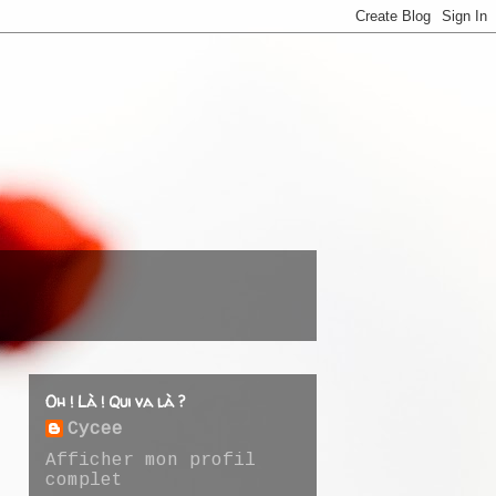
Oh ! Là ! Qui va là ?
Cycee
Afficher mon profil
complet