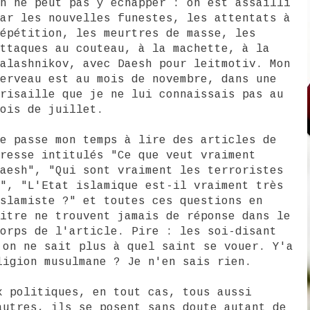
n ne peut pas y échapper : on est assailli
ar les nouvelles funestes, les attentats à
épétition, les meurtres de masse, les
ttaques au couteau, à la machette, à la
alashnikov, avec Daesh pour leitmotiv. Mon
erveau est au mois de novembre, dans une
risaille que je ne lui connaissais pas au
ois de juillet.
e passe mon temps à lire des articles de
resse intitulés "Ce que veut vraiment
aesh", "Qui sont vraiment les terroristes
", "L'Etat islamique est-il vraiment très
slamiste ?" et toutes ces questions en
itre ne trouvent jamais de réponse dans le
orps de l'article. Pire : les soi-disant
 on ne sait plus à quel saint se vouer. Y'a
ligion musulmane ? Je n'en sais rien.
x politiques, en tout cas, tous aussi
autres, ils se posent sans doute autant de