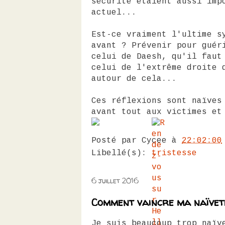
sécurité étaient aussi imp
actuel...
Est-ce vraiment l'ultime s
avant ? Prévenir pour guér
celui de Daesh, qu'il faut
celui de l'extrême droite 
autour de cela...
Ces réflexions sont naïves
avant tout aux victimes et
Posté par
Cycee
à
22:02:00
Libellé(s):
tristesse
6 juillet 2016
Comment vaincre ma naïvet
Je suis beaucoup trop naïv