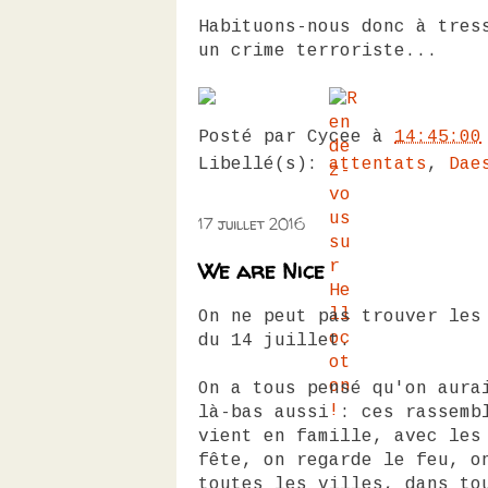
Habituons-nous donc à tres
un crime terroriste...
Posté par
Cycee
à
14:45:00
Libellé(s):
attentats
,
Dae
17 juillet 2016
We are Nice
On ne peut pas trouver les
du 14 juillet.
On a tous pensé qu'on aura
là-bas aussi : ces rassemb
vient en famille, avec les
fête, on regarde le feu, o
toutes les villes, dans to