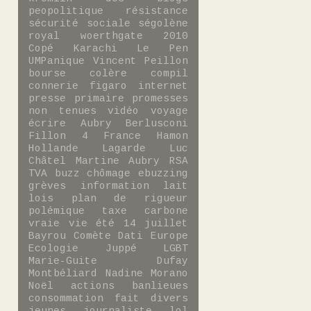
peopolitique
résistance
sécurité sociale
ségolène
royal
woerthgate
2010
Copé
Karachi
Le Pen
UMPanique
Vincent Peillon
bourse
colère
compil
connerie
figaro
internet
presse
primaire
promesses
non tenues
vidéo
voyage
écrire
Aubry
Berlusconi
Fillon 4
France
Hamon
Hollande
Lagarde
Luc
Châtel
Martine Aubry
RSA
TVA
buzz
chômage
ebuzzing
grèves
information
lait
lois
plan de rigueur
polémique
taxe carbone
vraie vie
été
14 juillet
Bayrou
Comète
Dati
Europe
Ecologie
Juppé
LGBT
Marie-Guite Dufay
Montbéliard
Nadine Morano
Noël
actions
banlieues
consommation
fait divers