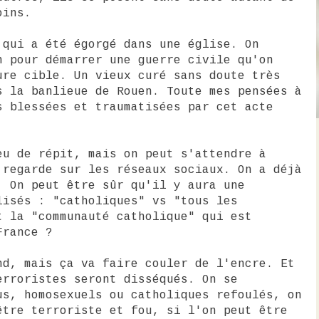
oins.
 qui a été égorgé dans une église. On
n pour démarrer une guerre civile qu'on
ure cible. Un vieux curé sans doute très
s la banlieue de Rouen. Toute mes pensées à
s blessées et traumatisées par cet acte
eu de répit, mais on peut s'attendre à
 regarde sur les réseaux sociaux. On a déjà
. On peut être sûr qu'il y aura une
lisés : "catholiques" vs "tous les
t la "communauté catholique" qui est
France ?
nd, mais ça va faire couler de l'encre. Et
erroristes seront disséqués. On se
us, homosexuels ou catholiques refoulés, on
être terroriste et fou, si l'on peut être