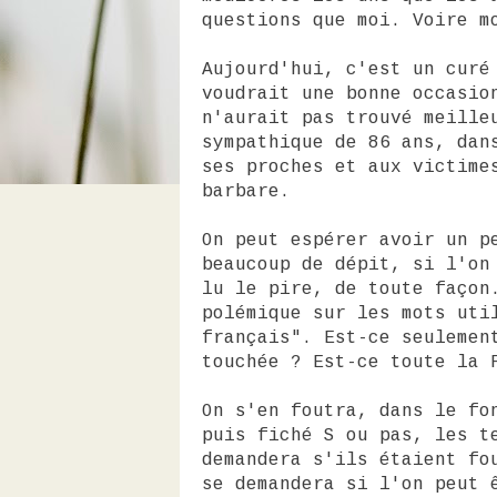
questions que moi. Voire m
Aujourd'hui, c'est un curé
voudrait une bonne occasio
n'aurait pas trouvé meille
sympathique de 86 ans, dan
ses proches et aux victime
barbare.
On peut espérer avoir un p
beaucoup de dépit, si l'on
lu le pire, de toute façon
polémique sur les mots uti
français". Est-ce seulemen
touchée ? Est-ce toute la 
On s'en foutra, dans le fo
puis fiché S ou pas, les t
demandera s'ils étaient fo
se demandera si l'on peut 