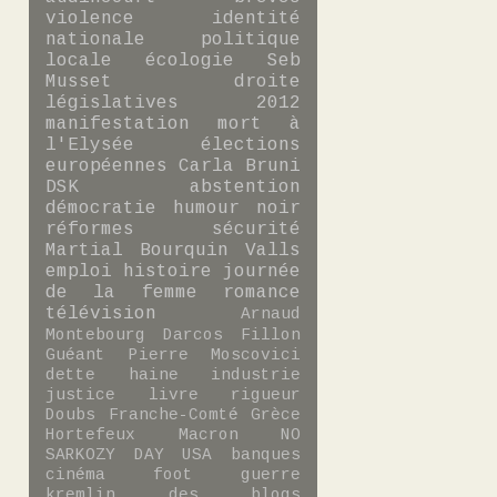
violence
identité
nationale
politique
locale
écologie
Seb
Musset
droite
législatives 2012
manifestation
mort à
l'Elysée
élections
européennes
Carla Bruni
DSK
abstention
démocratie
humour noir
réformes
sécurité
Martial Bourquin
Valls
emploi
histoire
journée
de la femme
romance
télévision
Arnaud
Montebourg
Darcos
Fillon
Guéant
Pierre Moscovici
dette
haine
industrie
justice
livre
rigueur
Doubs
Franche-Comté
Grèce
Hortefeux
Macron
NO
SARKOZY DAY
USA
banques
cinéma
foot
guerre
kremlin des blogs