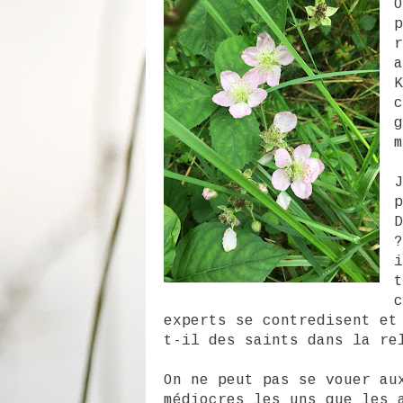
O
p
r
a
K
c
g
m
J
p
D
?
i
t
c
experts se contredisent et
t-il des saints dans la re
On ne peut pas se vouer au
médiocres les uns que les 