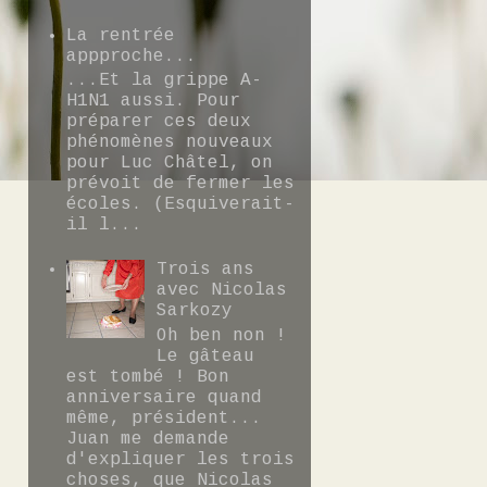
La rentrée
appproche...
...Et la grippe A-
H1N1 aussi. Pour
préparer ces deux
phénomènes nouveaux
pour Luc Châtel, on
prévoit de fermer les
écoles. (Esquiverait-
il l...
Trois ans
avec Nicolas
Sarkozy
Oh ben non !
Le gâteau
est tombé ! Bon
anniversaire quand
même, président...
Juan me demande
d'expliquer les trois
choses, que Nicolas