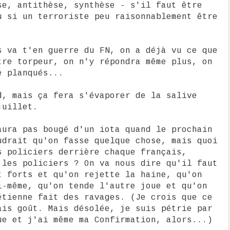
se, antithèse, synthèse - s'il faut être
u si un terroriste peu raisonnablement être
s va t'en guerre du FN, on a déjà vu ce que
tre torpeur, on n'y répondra même plus, on
e planqués...
d, mais ça fera s'évaporer de la salive
juillet.
aura pas bougé d'un iota quand le prochain
udrait qu'on fasse quelque chose, mais quoi
s policiers derrière chaque français,
 les policiers ? On va nous dire qu'il faut
t forts et qu'on rejette la haine, qu'on
i-même, qu'on tende l'autre joue et qu'on
étienne fait des ravages. (Je crois que ce
ais goût. Mais désolée, je suis pétrie par
ue et j'ai même ma Confirmation, alors...)