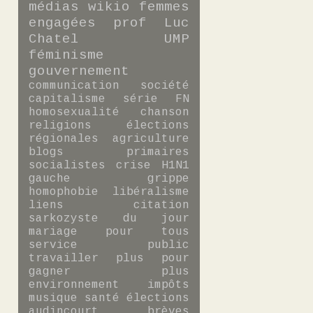
médias
wikio
femmes
engagées
prof
Luc
Chatel
UMP
féminisme
gouvernement
communication
société
capitalisme
série
FN
homosexualité
chanson
religions
élections
régionales
agriculture
blogs
primaires
socialistes
crise
H1N1
gauche
grippe
homophobie
libéralisme
liens
citation
sarkozyste du jour
mariage pour tous
service public
travailler plus pour
gagner plus
environnement
impôts
musique
santé
élections
audincourt
brèves