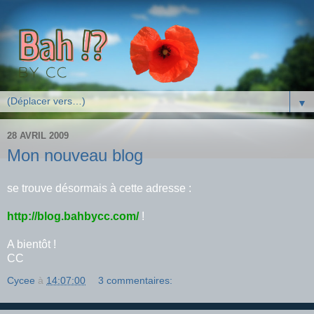
▼
28 AVRIL 2009
Mon nouveau blog
se trouve désormais à cette adresse :
http://blog.bahbycc.com/
!
A bientôt !
CC
Cycee
à
14:07:00
3 commentaires: