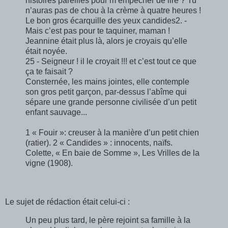
histoires pareilles pour m’empêcher de lire ? Tu
n’auras pas de chou à la crème à quatre heures !
Le bon gros écarquille des yeux candides2. -
Mais c’est pas pour te taquiner, maman !
Jeannine était plus là, alors je croyais qu’elle
était noyée.
25 - Seigneur ! il le croyait !!! et c’est tout ce que
ça te faisait ?
Consternée, les mains jointes, elle contemple
son gros petit garçon, par-dessus l’abîme qui
sépare une grande personne civilisée d’un petit
enfant sauvage...
1 « Fouir »: creuser à la manière d’un petit chien
(ratier). 2 « Candides » : innocents, naïfs.
Colette, « En baie de Somme », Les Vrilles de la
vigne (1908).
Le sujet de rédaction était celui-ci :
Un peu plus tard, le père rejoint sa famille à la