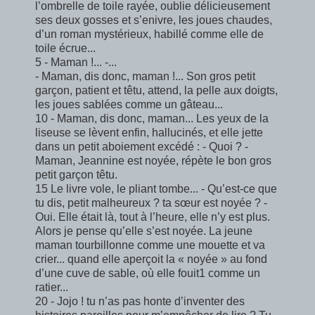
l’ombrelle de toile rayée, oublie délicieusement
ses deux gosses et s’enivre, les joues chaudes,
d’un roman mystérieux, habillé comme elle de
toile écrue...
5 - Maman !... -...
- Maman, dis donc, maman !... Son gros petit
garçon, patient et têtu, attend, la pelle aux doigts,
les joues sablées comme un gâteau...
10 - Maman, dis donc, maman... Les yeux de la
liseuse se lèvent enfin, hallucinés, et elle jette
dans un petit aboiement excédé : - Quoi ? -
Maman, Jeannine est noyée, répète le bon gros
petit garçon têtu.
15 Le livre vole, le pliant tombe... - Qu’est-ce que
tu dis, petit malheureux ? ta sœur est noyée ? -
Oui. Elle était là, tout à l’heure, elle n’y est plus.
Alors je pense qu’elle s’est noyée. La jeune
maman tourbillonne comme une mouette et va
crier... quand elle aperçoit la « noyée » au fond
d’une cuve de sable, où elle fouit1 comme un
ratier...
20 - Jojo ! tu n’as pas honte d’inventer des