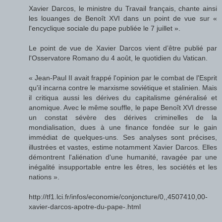
Xavier Darcos, le ministre du Travail français, chante ainsi
les louanges de Benoît XVI dans un point de vue sur «
l'encyclique sociale du pape publiée le 7 juillet ».
Le point de vue de Xavier Darcos vient d’être publié par
l'Osservatore Romano du 4 août, le quotidien du Vatican.
« Jean-Paul II avait frappé l'opinion par le combat de l'Esprit
qu'il incarna contre le marxisme soviétique et stalinien. Mais
il critiqua aussi les dérives du capitalisme généralisé et
anomique. Avec le même souffle, le pape Benoît XVI dresse
un constat sévère des dérives criminelles de la
mondialisation, dues à une finance fondée sur le gain
immédiat de quelques-uns. Ses analyses sont précises,
illustrées et vastes, estime notamment Xavier Darcos. Elles
démontrent l'aliénation d'une humanité, ravagée par une
inégalité insupportable entre les êtres, les sociétés et les
nations ».
http://tf1.lci.fr/infos/economie/conjoncture/0,,4507410,00-
xavier-darcos-apotre-du-pape-.html