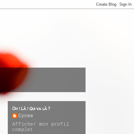
Oh ! Là ! Qui va là ?
Cycee
Afficher mon profil
complet