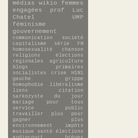
médias
wikio
femmes
engagées
prof
Luc
Chatel
UMP
féminisme
gouvernement
communication
société
capitalisme
série
FN
homosexualité
chanson
religions
élections
régionales
agriculture
blogs
primaires
socialistes
crise
H1N1
gauche
grippe
homophobie
libéralisme
liens
citation
sarkozyste du jour
mariage pour tous
service public
travailler plus pour
gagner plus
environnement
impôts
musique
santé
élections
audincourt
brèves