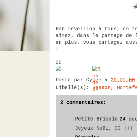
Bon réveillon à tous, en t
aimez, dans le partage de 
en plus, vous partagez au
!
CC
Posté par
Cycee
à
20:32:00
Libellé(s):
Besson
,
Hortef
2 commentaires:
Petite Bricole
24 dé
Joyeux Noël, CC !!!