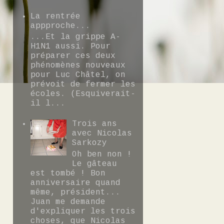
La rentrée
appproche...
...Et la grippe A-
H1N1 aussi. Pour
préparer ces deux
phénomènes nouveaux
pour Luc Châtel, on
prévoit de fermer les
écoles. (Esquiverait-
il l...
Trois ans
avec Nicolas
Sarkozy
Oh ben non !
Le gâteau
est tombé ! Bon
anniversaire quand
même, président...
Juan me demande
d'expliquer les trois
choses, que Nicolas