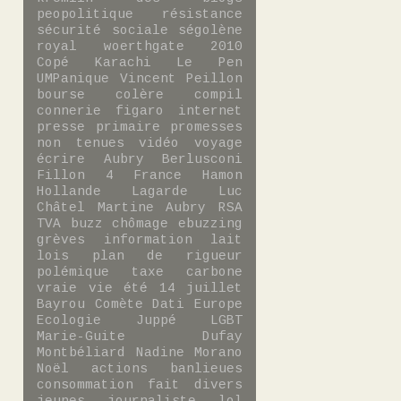
peopolitique
résistance
sécurité sociale
ségolène
royal
woerthgate
2010
Copé
Karachi
Le Pen
UMPanique
Vincent Peillon
bourse
colère
compil
connerie
figaro
internet
presse
primaire
promesses
non tenues
vidéo
voyage
écrire
Aubry
Berlusconi
Fillon 4
France
Hamon
Hollande
Lagarde
Luc
Châtel
Martine Aubry
RSA
TVA
buzz
chômage
ebuzzing
grèves
information
lait
lois
plan de rigueur
polémique
taxe carbone
vraie vie
été
14 juillet
Bayrou
Comète
Dati
Europe
Ecologie
Juppé
LGBT
Marie-Guite Dufay
Montbéliard
Nadine Morano
Noël
actions
banlieues
consommation
fait divers