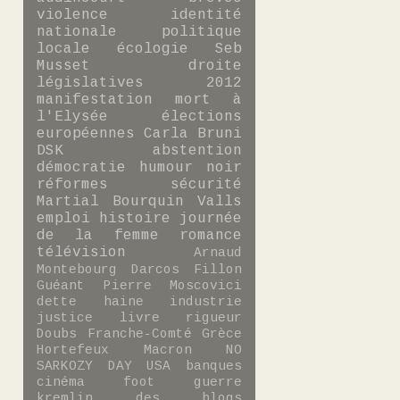
violence
identité
nationale
politique
locale
écologie
Seb
Musset
droite
législatives 2012
manifestation
mort à
l'Elysée
élections
européennes
Carla Bruni
DSK
abstention
démocratie
humour noir
réformes
sécurité
Martial Bourquin
Valls
emploi
histoire
journée
de la femme
romance
télévision
Arnaud
Montebourg
Darcos
Fillon
Guéant
Pierre Moscovici
dette
haine
industrie
justice
livre
rigueur
Doubs
Franche-Comté
Grèce
Hortefeux
Macron
NO
SARKOZY DAY
USA
banques
cinéma
foot
guerre
kremlin des blogs