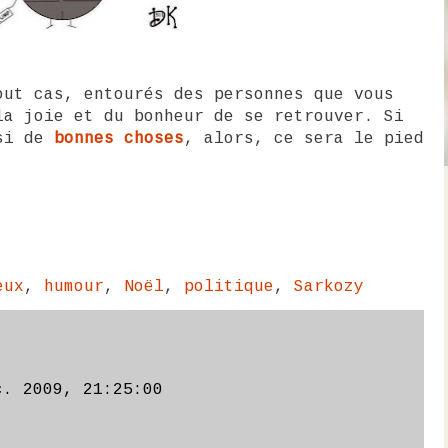
out cas, entourés des personnes que vous
la joie et du bonheur de se retrouver. Si
ssi de
bonnes choses
, alors, ce sera le pied
eux
,
humour
,
Noël
,
politique
,
Sarkozy
c. 2009, 21:25:00