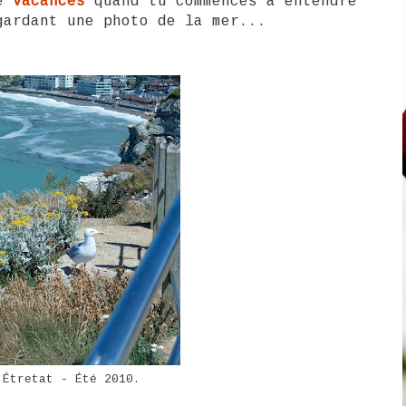
de
vacances
quand tu commences à entendre
gardant une photo de la mer...
Étretat - Été 2010.