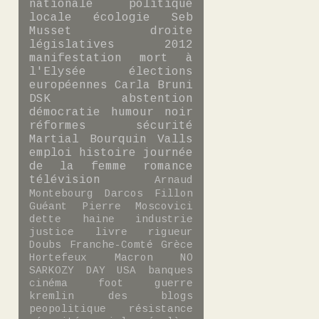
nationale
politique
locale
écologie
Seb
Musset
droite
législatives 2012
manifestation
mort à
l'Elysée
élections
européennes
Carla Bruni
DSK
abstention
démocratie
humour noir
réformes
sécurité
Martial Bourquin
Valls
emploi
histoire
journée
de la femme
romance
télévision
Arnaud
Montebourg
Darcos
Fillon
Guéant
Pierre Moscovici
dette
haine
industrie
justice
livre
rigueur
Doubs
Franche-Comté
Grèce
Hortefeux
Macron
NO
SARKOZY DAY
USA
banques
cinéma
foot
guerre
kremlin des blogs
peopolitique
résistance