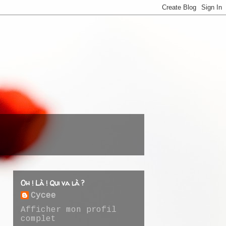
Oh ! Là ! Qui va là ?
Cycee
Afficher mon profil
complet