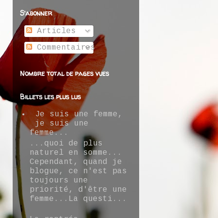
S’abonner
Articles
Commentaires
Nombre total de pages vues
Billets les plus lus
Je suis une femme,
je suis une
femme...
...quoi de plus
naturel en somme...
Cependant, quand je
blogue, ce n'est pas
toujours une
priorité, d'être une
femme...La questi...