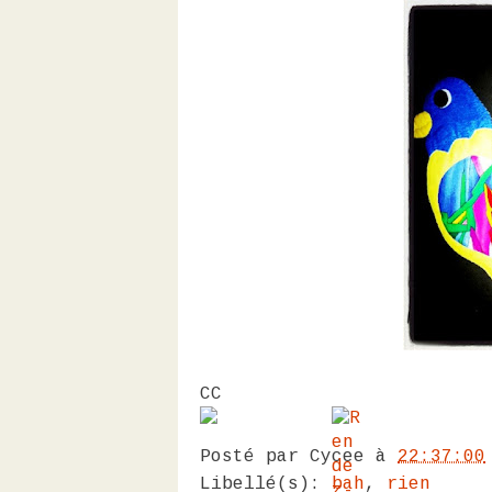
CC
Posté par
Cycee
à
22:37:00
Libellé(s):
bah
,
rien