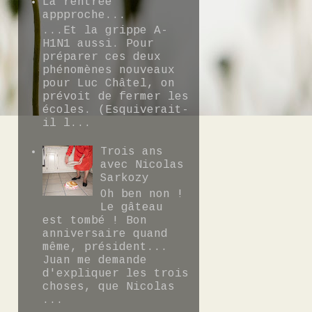
La rentrée
appproche...
...Et la grippe A-
H1N1 aussi. Pour
préparer ces deux
phénomènes nouveaux
pour Luc Châtel, on
prévoit de fermer les
écoles. (Esquiverait-
il l...
Trois ans
avec Nicolas
Sarkozy
Oh ben non !
Le gâteau
est tombé ! Bon
anniversaire quand
même, président...
Juan me demande
d'expliquer les trois
choses, que Nicolas
...