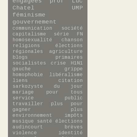
engagées
prof
Luc
Chatel
UMP
féminisme
gouvernement
communication
société
capitalisme
série
FN
homosexualité
chanson
religions
élections
régionales
agriculture
blogs
primaires
socialistes
crise
H1N1
gauche
grippe
homophobie
libéralisme
liens
citation
sarkozyste du jour
mariage pour tous
service public
travailler plus pour
gagner plus
environnement
impôts
musique
santé
élections
audincourt
brèves
violence
identité