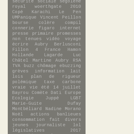
sécurité sociale
ségolène
royal
woerthgate
2010
Copé
Karachi
Le Pen
UMPanique
Vincent Peillon
bourse
colère
compil
connerie
figaro
internet
presse
primaire
promesses
non tenues
vidéo
voyage
écrire
Aubry
Berlusconi
Fillon 4
France
Hamon
Hollande
Lagarde
Luc
Châtel
Martine Aubry
RSA
TVA
buzz
chômage
ebuzzing
grèves
information
lait
lois
plan de rigueur
polémique
taxe carbone
vraie vie
été
14 juillet
Bayrou
Comète
Dati
Europe
Ecologie
Juppé
LGBT
Marie-Guite Dufay
Montbéliard
Nadine Morano
Noël
actions
banlieues
consommation
fait divers
jeunes
journaliste
lol
législatives 2017