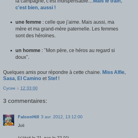
la campagne, c'est indispensable…
Mais le train,
c'est bien, aussi !
une femme
: celle que j'aime. Mais aussi, ma
mère et ma grand-mère paternelle. Les femmes
sont des héroïnes.
un homme
: "Mon père, ce héros au regard si
doux".
Quelques amis pour répondre à cette chaine.
Miss Alfie
,
Sasa
,
El Camino
et
Stef
!
Cycee
à
12:33:00
3 commentaires:
FalconHill
3 avr. 2012, 13:12:00
Joli
(c'était le 21, pas le 22 ^^)