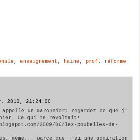
onale
,
enseignement
,
haine
,
prof
,
réforme
v. 2010, 21:24:00
 appelle un maronnier: regardez ce que j'
nier. Ce qui me révoltait!
blogspot.com/2009/06/les-poubelles-de-
us, même... parce que j'ai une admiration