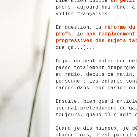
Libération publie
un petit
profs, aujourd'hui même, à
villes françaises.
En question, la
réforme du
profs
, le
non remplacement
progressives des sujets ta
que ça...)...
Déjà, on peut noter que ce
passe totalement inaperçue
et radio, depuis ce matin.
personne : les enfants son
rangés dans leur casier ou
Ensuite, bien que l'articl
journal prétendument de g
toujours, quand il s'agit 
Quand je dis haineux, je p
chaque fois, c'est pareil 