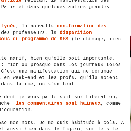
 article
relatant la manifestation des
 Paris et dans quelques autres grandes
 lycée
, la nouvelle
non-formation des
des professeurs, la
disparition
bous du programme de SES
(le chômage, rien
tte manif, bien qu'elle soit importante,
 : rien ou presque dans les journaux télés
 C'est une manifestation qui ne dérange
t en week-end et les profs, qu'ils soient
 dans la rue, on s'en fout.
e dont je vous parle soit sur Libération,
auche,
les commentaires sont haineux
, comme
d'éducation.
èse mes mots. Je me suis habituée à cela. A
et aussi bien dans le Figaro, sur le site