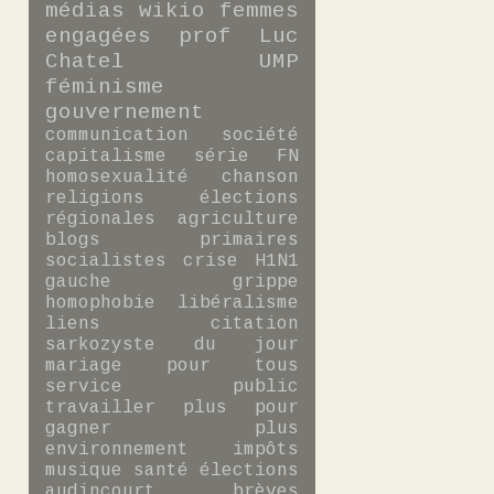
médias
wikio
femmes
engagées
prof
Luc
Chatel
UMP
féminisme
gouvernement
communication
société
capitalisme
série
FN
homosexualité
chanson
religions
élections
régionales
agriculture
blogs
primaires
socialistes
crise
H1N1
gauche
grippe
homophobie
libéralisme
liens
citation
sarkozyste du jour
mariage pour tous
service public
travailler plus pour
gagner plus
environnement
impôts
musique
santé
élections
audincourt
brèves