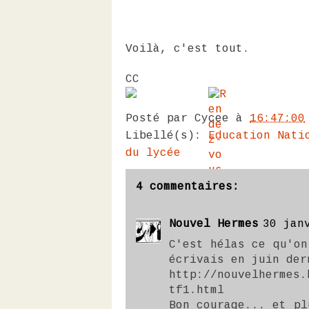
Voilà, c'est tout.
CC
Posté par
Cycee
à
16:47:00
Libellé(s):
Education Nati
du lycée
4 commentaires:
Nouvel Hermes
30 jan
C'est hélas ce qu'on
écrivais en juin der
http://nouvelhermes.
tf1.html
Bon courage... et pl