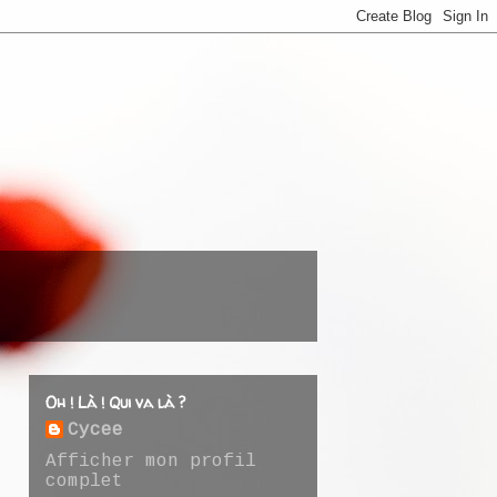
Oh ! Là ! Qui va là ?
Cycee
Afficher mon profil
complet