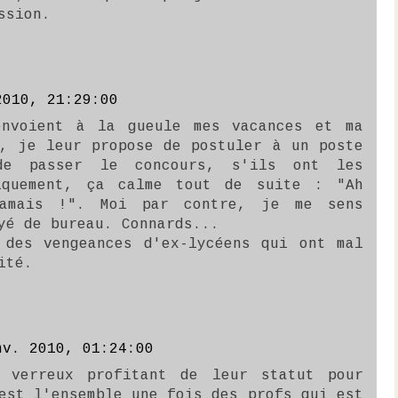
ssion.
2010, 21:29:00
envoient à la gueule mes vacances et ma
i, je leur propose de postuler à un poste
de passer le concours, s'ils ont les
tiquement, ça calme tout de suite : "Ah
jamais !". Moi par contre, je me sens
yé de bureau. Connards...
 des vengeances d'ex-lycéens qui ont mal
ité.
nv. 2010, 01:24:00
s verreux profitant de leur statut pour
est l'ensemble une fois des profs qui est