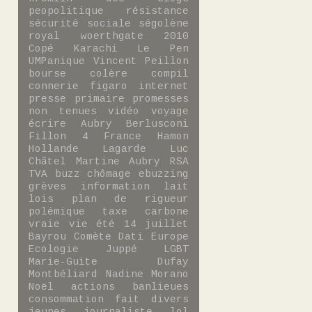
peopolitique
résistance
sécurité sociale
ségolène
royal
woerthgate
2010
Copé
Karachi
Le Pen
UMPanique
Vincent Peillon
bourse
colère
compil
connerie
figaro
internet
presse
primaire
promesses
non tenues
vidéo
voyage
écrire
Aubry
Berlusconi
Fillon 4
France
Hamon
Hollande
Lagarde
Luc
Châtel
Martine Aubry
RSA
TVA
buzz
chômage
ebuzzing
grèves
information
lait
lois
plan de rigueur
polémique
taxe carbone
vraie vie
été
14 juillet
Bayrou
Comète
Dati
Europe
Ecologie
Juppé
LGBT
Marie-Guite Dufay
Montbéliard
Nadine Morano
Noël
actions
banlieues
consommation
fait divers