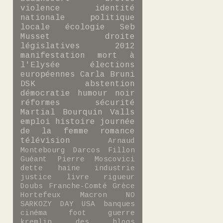
violence
identité
nationale
politique
locale
écologie
Seb
Musset
droite
législatives 2012
manifestation
mort à
l'Elysée
élections
européennes
Carla Bruni
DSK
abstention
démocratie
humour noir
réformes
sécurité
Martial Bourquin
Valls
emploi
histoire
journée
de la femme
romance
télévision
Arnaud
Montebourg
Darcos
Fillon
Guéant
Pierre Moscovici
dette
haine
industrie
justice
livre
rigueur
Doubs
Franche-Comté
Grèce
Hortefeux
Macron
NO
SARKOZY DAY
USA
banques
cinéma
foot
guerre
kremlin des blogs