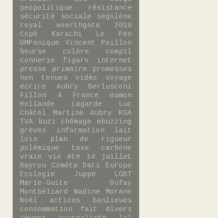
peopolitique
résistance
sécurité sociale
ségolène
royal
woerthgate
2010
Copé
Karachi
Le Pen
UMPanique
Vincent Peillon
bourse
colère
compil
connerie
figaro
internet
presse
primaire
promesses
non tenues
vidéo
voyage
écrire
Aubry
Berlusconi
Fillon 4
France
Hamon
Hollande
Lagarde
Luc
Châtel
Martine Aubry
RSA
TVA
buzz
chômage
ebuzzing
grèves
information
lait
lois
plan de rigueur
polémique
taxe carbone
vraie vie
été
14 juillet
Bayrou
Comète
Dati
Europe
Ecologie
Juppé
LGBT
Marie-Guite Dufay
Montbéliard
Nadine Morano
Noël
actions
banlieues
consommation
fait divers