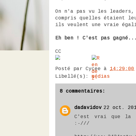
On n'a pas vu les leaders,
compris quelles étaient le
ils veulent une vraie égal
Eh ben ! C'est pas gagné..
CC
Posté par
Cycee
à
14:29:00
Libellé(s):
médias
8 commentaires:
dadavidov
22 oct. 20
C'est vrai que la 
:-///