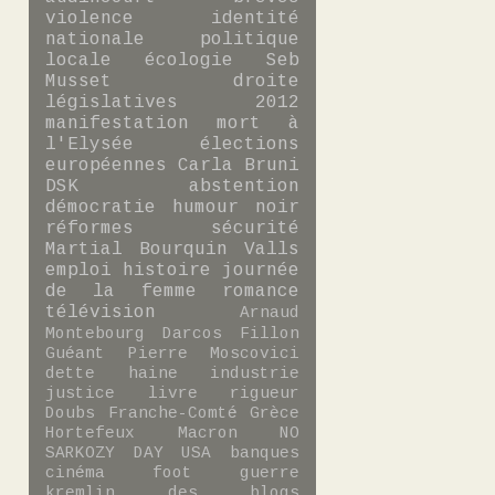
violence
identité
nationale
politique
locale
écologie
Seb
Musset
droite
législatives 2012
manifestation
mort à
l'Elysée
élections
européennes
Carla Bruni
DSK
abstention
démocratie
humour noir
réformes
sécurité
Martial Bourquin
Valls
emploi
histoire
journée
de la femme
romance
télévision
Arnaud
Montebourg
Darcos
Fillon
Guéant
Pierre Moscovici
dette
haine
industrie
justice
livre
rigueur
Doubs
Franche-Comté
Grèce
Hortefeux
Macron
NO
SARKOZY DAY
USA
banques
cinéma
foot
guerre
kremlin des blogs