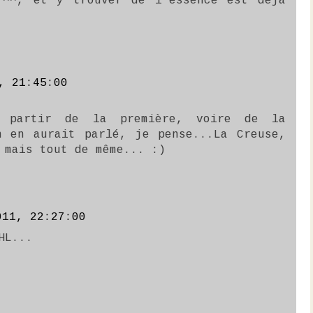
 ^^, et y trouver de l'essence est déjà
, 21:45:00
à partir de la première, voire de la
n en aurait parlé, je pense...La Creuse,
 mais tout de même... :)
011, 22:27:00
HL...