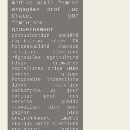
médias
wikio
femmes
engagées
prof
Luc
Chatel
UMP
féminisme
gouvernement
communication
société
capitalisme
série
FN
homosexualité
chanson
religions
élections
régionales
agriculture
blogs
primaires
socialistes
crise
H1N1
gauche
grippe
homophobie
libéralisme
liens
citation
sarkozyste du jour
mariage pour tous
service public
travailler plus pour
gagner plus
environnement
impôts
musique
santé
élections
audincourt
brèves