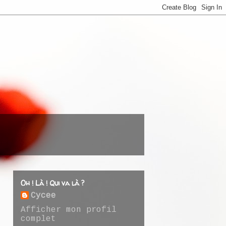
Oh ! Là ! Qui va là ?
Cycee
Afficher mon profil
complet