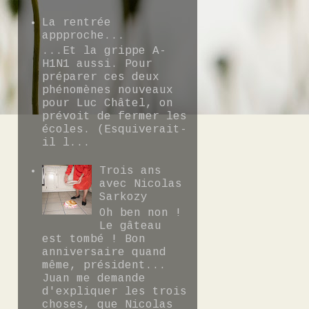
La rentrée
appproche...
...Et la grippe A-
H1N1 aussi. Pour
préparer ces deux
phénomènes nouveaux
pour Luc Châtel, on
prévoit de fermer les
écoles. (Esquiverait-
il l...
Trois ans
avec Nicolas
Sarkozy
Oh ben non !
Le gâteau
est tombé ! Bon
anniversaire quand
même, président...
Juan me demande
d'expliquer les trois
choses, que Nicolas