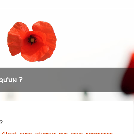
qu'un ?
?