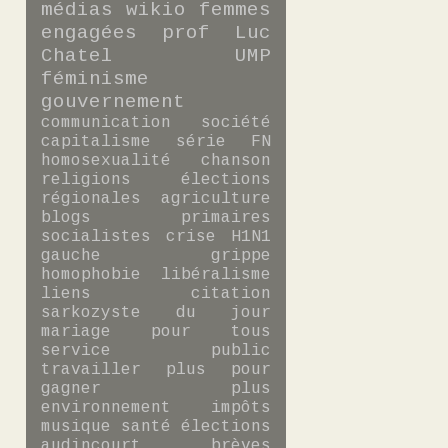
médias
wikio
femmes
engagées
prof
Luc
Chatel
UMP
féminisme
gouvernement
communication
société
capitalisme
série
FN
homosexualité
chanson
religions
élections
régionales
agriculture
blogs
primaires
socialistes
crise
H1N1
gauche
grippe
homophobie
libéralisme
liens
citation
sarkozyste du jour
mariage pour tous
service public
travailler plus pour
gagner plus
environnement
impôts
musique
santé
élections
audincourt
brèves