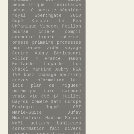
peopolitique
résistance
sécurité sociale
ségolène
royal
woerthgate
2010
Copé
Karachi
Le Pen
UMPanique
Vincent Peillon
bourse
colère
compil
connerie
figaro
internet
presse
primaire
promesses
non tenues
vidéo
voyage
écrire
Aubry
Berlusconi
Fillon 4
France
Hamon
Hollande
Lagarde
Luc
Châtel
Martine Aubry
RSA
TVA
buzz
chômage
ebuzzing
grèves
information
lait
lois
plan de rigueur
polémique
taxe carbone
vraie vie
été
14 juillet
Bayrou
Comète
Dati
Europe
Ecologie
Juppé
LGBT
Marie-Guite Dufay
Montbéliard
Nadine Morano
Noël
actions
banlieues
consommation
fait divers