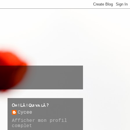
Oh ! Là ! Qui va là ?
Cycee
Afficher mon profil
complet