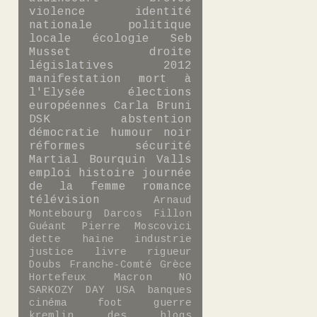
violence
identité
nationale
politique
locale
écologie
Seb
Musset
droite
législatives 2012
manifestation
mort à
l'Elysée
élections
européennes
Carla Bruni
DSK
abstention
démocratie
humour noir
réformes
sécurité
Martial Bourquin
Valls
emploi
histoire
journée
de la femme
romance
télévision
Arnaud
Montebourg
Darcos
Fillon
Guéant
Pierre Moscovici
dette
haine
industrie
justice
livre
rigueur
Doubs
Franche-Comté
Grèce
Hortefeux
Macron
NO
SARKOZY DAY
USA
banques
cinéma
foot
guerre
kremlin des blogs