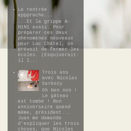
La rentrée
appproche...
...Et la grippe A-
H1N1 aussi. Pour
préparer ces deux
phénomènes nouveaux
pour Luc Châtel, on
prévoit de fermer les
écoles. (Esquiverait-
il l...
Trois ans
avec Nicolas
Sarkozy
Oh ben non !
Le gâteau
est tombé ! Bon
anniversaire quand
même, président...
Juan me demande
d'expliquer les trois
choses, que Nicolas