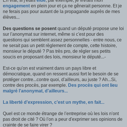
En vrai, si j'étais
élue
, par exemple, je vivrais mon
engagement
en plein jour et ça ne gênerait personne. Et je
ne ferais pas pour autant de la propagande auprès de mes
élèves...
Des questions se posent
quand un député propose une loi
sur l'anonymat sur internet, même si c'est pour des
questions qui semblent assez personnelles - entre nous, ce
ne serait pas un petit règlement de compte, cette histoire,
monsieur le député ? Pas très pro, de régler ses petits
soucis en proposant des lois, monsieur le député...-
Est-ce qu'on est vraiment dans un pays libre et
démocratique, quand on ressent aussi fort le besoin de se
protéger contre...contre quoi, d'ailleurs, au juste ? Ah...Si,
contre des procès, par exemple.
Des procès qui ont lieu
malgré l'anonymat, d'ailleurs...
La liberté d'expression, c'est un mythe, en fait...
Quel est ce monde étrange de l'entreprise où les lois n'ont
pas droit de cité ? Où l'on a peur d'exprimer ses opinions de
crainte de se faire virer ?