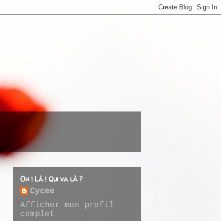
Oh ! Là ! Qui va là ?
Cycee
Afficher mon profil
complet