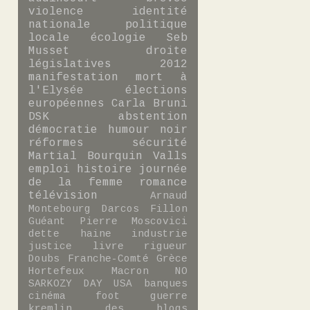
violence
identité
nationale
politique
locale
écologie
Seb
Musset
droite
législatives 2012
manifestation
mort à
l'Elysée
élections
européennes
Carla Bruni
DSK
abstention
démocratie
humour noir
réformes
sécurité
Martial Bourquin
Valls
emploi
histoire
journée
de la femme
romance
télévision
Arnaud
Montebourg
Darcos
Fillon
Guéant
Pierre Moscovici
dette
haine
industrie
justice
livre
rigueur
Doubs
Franche-Comté
Grèce
Hortefeux
Macron
NO
SARKOZY DAY
USA
banques
cinéma
foot
guerre
kremlin des blogs