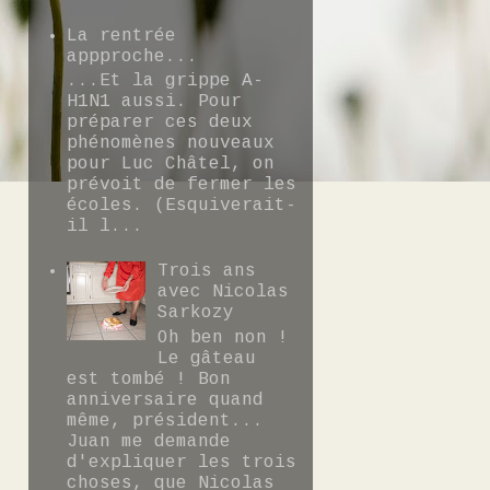
La rentrée
appproche...
...Et la grippe A-
H1N1 aussi. Pour
préparer ces deux
phénomènes nouveaux
pour Luc Châtel, on
prévoit de fermer les
écoles. (Esquiverait-
il l...
Trois ans
avec Nicolas
Sarkozy
Oh ben non !
Le gâteau
est tombé ! Bon
anniversaire quand
même, président...
Juan me demande
d'expliquer les trois
choses, que Nicolas