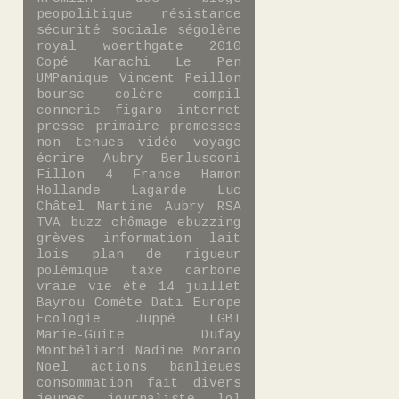
peopolitique
résistance
sécurité sociale
ségolène
royal
woerthgate
2010
Copé
Karachi
Le Pen
UMPanique
Vincent Peillon
bourse
colère
compil
connerie
figaro
internet
presse
primaire
promesses
non tenues
vidéo
voyage
écrire
Aubry
Berlusconi
Fillon 4
France
Hamon
Hollande
Lagarde
Luc
Châtel
Martine Aubry
RSA
TVA
buzz
chômage
ebuzzing
grèves
information
lait
lois
plan de rigueur
polémique
taxe carbone
vraie vie
été
14 juillet
Bayrou
Comète
Dati
Europe
Ecologie
Juppé
LGBT
Marie-Guite Dufay
Montbéliard
Nadine Morano
Noël
actions
banlieues
consommation
fait divers