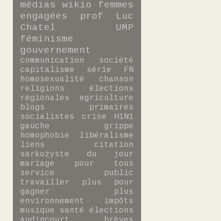
médias
wikio
femmes
engagées
prof
Luc
Chatel
UMP
féminisme
gouvernement
communication
société
capitalisme
série
FN
homosexualité
chanson
religions
élections
régionales
agriculture
blogs
primaires
socialistes
crise
H1N1
gauche
grippe
homophobie
libéralisme
liens
citation
sarkozyste du jour
mariage pour tous
service public
travailler plus pour
gagner plus
environnement
impôts
musique
santé
élections
audincourt
brèves