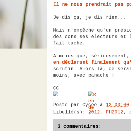
Il ne nous prendrait pas p
Je dis ça, je dis rien...
Mais n'empêche qu'un prési
des cons ses électeurs et 
fait tache.
A moins que, sérieusement
en déclarant finalement qu
scrutin. Alors là, ce sera
moins, avec panache !
CC
Posté par
Cycee
à
12:00:00
Libellé(s):
2012
,
FH2012
,
3 commentaires: