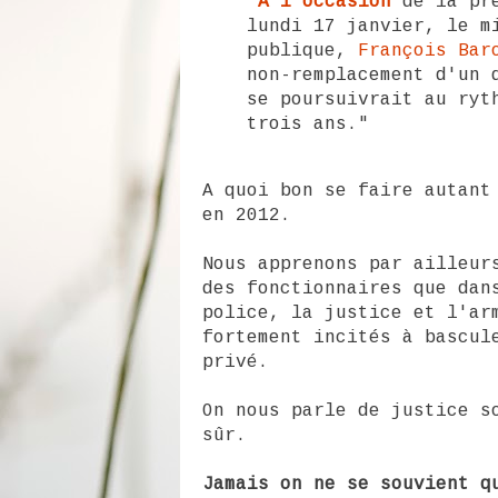
"A l'occasion
de la pré
lundi 17 janvier, le m
publique,
François Bar
non-remplacement d'un 
se poursuivrait au ryt
trois ans."
A quoi bon se faire autant
en 2012.
Nous apprenons par ailleu
des fonctionnaires que dan
police, la justice et l'ar
fortement incités à bascul
privé.
On nous parle de justice s
sûr.
Jamais on ne se souvient q