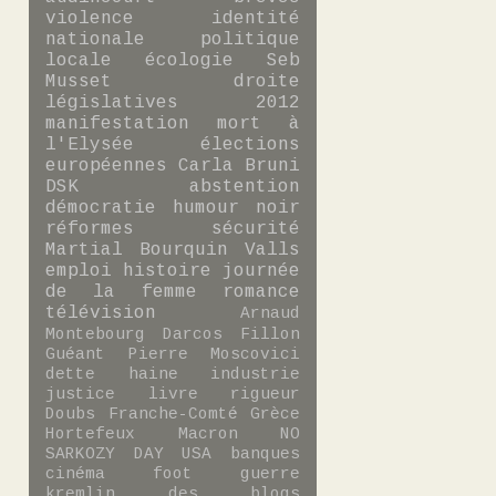
violence
identité
nationale
politique
locale
écologie
Seb
Musset
droite
législatives 2012
manifestation
mort à
l'Elysée
élections
européennes
Carla Bruni
DSK
abstention
démocratie
humour noir
réformes
sécurité
Martial Bourquin
Valls
emploi
histoire
journée
de la femme
romance
télévision
Arnaud
Montebourg
Darcos
Fillon
Guéant
Pierre Moscovici
dette
haine
industrie
justice
livre
rigueur
Doubs
Franche-Comté
Grèce
Hortefeux
Macron
NO
SARKOZY DAY
USA
banques
cinéma
foot
guerre
kremlin des blogs