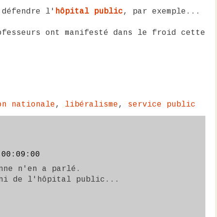
 défendre l'
hôpital public
, par exemple...
ofesseurs ont manifesté dans le froid cette
on nationale
,
libéralisme
,
service public
 00:09:00
nne n'en a parlé.
ni de l'hôpital public...