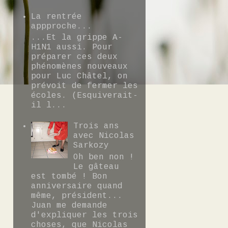
La rentrée
appproche...
...Et la grippe A-
H1N1 aussi. Pour
préparer ces deux
phénomènes nouveaux
pour Luc Châtel, on
prévoit de fermer les
écoles. (Esquiverait-
il l...
Trois ans
avec Nicolas
Sarkozy
Oh ben non !
Le gâteau
est tombé ! Bon
anniversaire quand
même, président...
Juan me demande
d'expliquer les trois
choses, que Nicolas