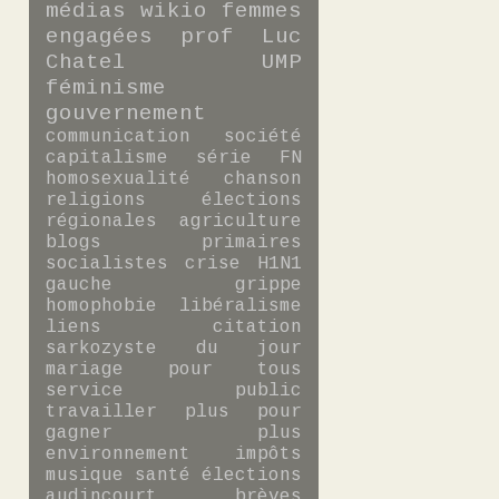
médias
wikio
femmes
engagées
prof
Luc
Chatel
UMP
féminisme
gouvernement
communication
société
capitalisme
série
FN
homosexualité
chanson
religions
élections
régionales
agriculture
blogs
primaires
socialistes
crise
H1N1
gauche
grippe
homophobie
libéralisme
liens
citation
sarkozyste du jour
mariage pour tous
service public
travailler plus pour
gagner plus
environnement
impôts
musique
santé
élections
audincourt
brèves