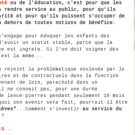
nté
ou de l'éducation, c'est pour que les
à rendre service au public, pour qu'ils
arité et pour qu'ils puissent s'occuper de
n dehors de toutes notions de bénéfice.
s'engage pour éduquer les enfants des
d'avoir un statut stable, parce que la
ée est ingrate. Si l'on doit soigner des
 est la même...
n rejoint la problématique soulevée par le
ires et de contractuels dans la fonction
venant de loin, parachuté dans un
il ne connait pas, pour une durée
de lance-pierres pendant seulement 10 mois
quoi son avenir sera fait, pourrait-il être
lèves"
...Comment s'investir
au service du
 ?
ts
...