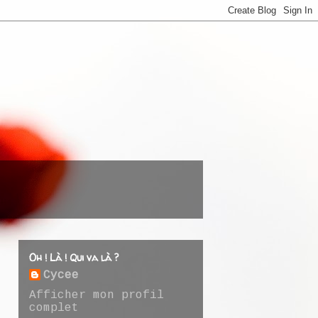
Oh ! Là ! Qui va là ?
Cycee
Afficher mon profil
complet