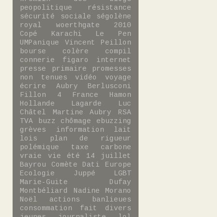
peopolitique
résistance
sécurité sociale
ségolène
royal
woerthgate
2010
Copé
Karachi
Le Pen
UMPanique
Vincent Peillon
bourse
colère
compil
connerie
figaro
internet
presse
primaire
promesses
non tenues
vidéo
voyage
écrire
Aubry
Berlusconi
Fillon 4
France
Hamon
Hollande
Lagarde
Luc
Châtel
Martine Aubry
RSA
TVA
buzz
chômage
ebuzzing
grèves
information
lait
lois
plan de rigueur
polémique
taxe carbone
vraie vie
été
14 juillet
Bayrou
Comète
Dati
Europe
Ecologie
Juppé
LGBT
Marie-Guite Dufay
Montbéliard
Nadine Morano
Noël
actions
banlieues
consommation
fait divers