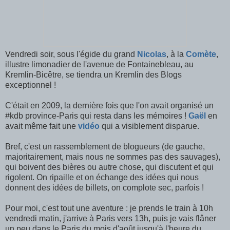
Vendredi soir, sous l'égide du grand
Nicolas
, à la
Comète
,
illustre limonadier de l'avenue de Fontainebleau, au
Kremlin-Bicêtre, se tiendra un Kremlin des Blogs
exceptionnel !
C'était en 2009, la dernière fois que l'on avait organisé un
#kdb province-Paris qui resta dans les mémoires !
Gaël
en
avait même fait une
vidéo
qui a visiblement disparue.
Bref, c'est un rassemblement de blogueurs (de gauche,
majoritairement, mais nous ne sommes pas des sauvages),
qui boivent des bières ou autre chose, qui discutent et qui
rigolent. On ripaille et on échange des idées qui nous
donnent des idées de billets, on complote sec, parfois !
Pour moi, c'est tout une aventure : je prends le train à 10h
vendredi matin, j'arrive à Paris vers 13h, puis je vais flâner
un peu dans le Paris du mois d'août jusqu'à l'heure du